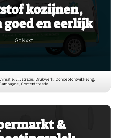
stof kozijnen,
goed en eerlijk
GoNxxt
 Animatie, Illustratie, Drukwerk, Conceptontwikkeling,
Campagne, Contentcreatie
permarkt &