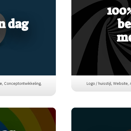
100%
n dag
be
me
fie, Conceptontwikkeling,
Logo / huisstijl, Website,