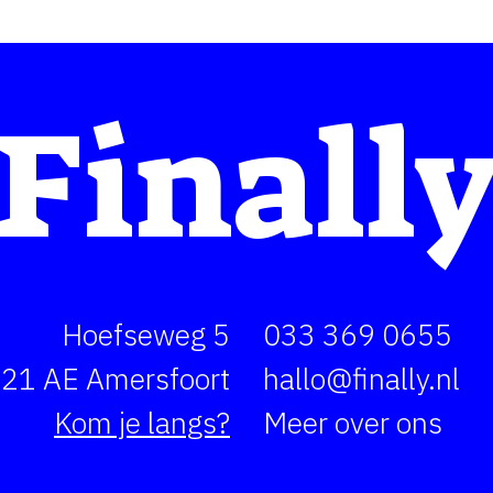
Finall
Hoefseweg 5
033 369 0655
21 AE Amersfoort
hallo@finally.nl
Kom je langs?
Meer over ons