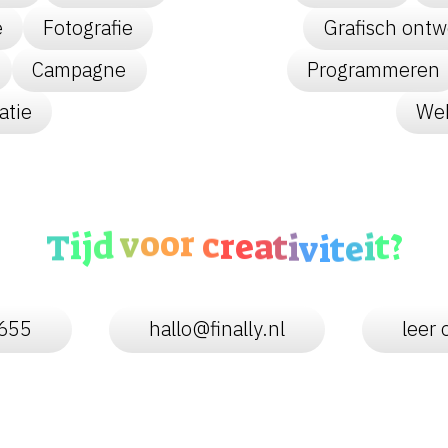
e
Fotografie
Grafisch ontw
Campagne
Programmeren
atie
Web
r
c
o
r
o
e
v
d
a
t
i
j
?
v
i
t
i
T
i
e
t
655
hallo@finally.nl
leer