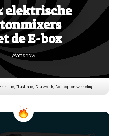
 elektrische
tonmixers
t de E-box
Wattsnew
 Animatie, Illustratie, Drukwerk, Conceptontwikkeling