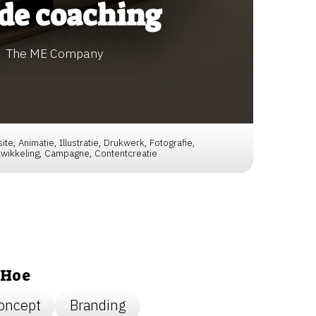
de coaching
The ME Company
site, Animatie, Illustratie, Drukwerk, Fotografie,
wikkeling, Campagne, Contentcreatie
Hoe
oncept
Branding