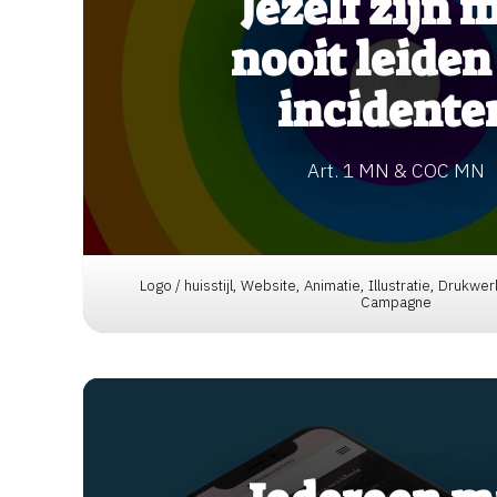
Jezelf zijn 
nooit leiden
incidente
Art. 1 MN & COC MN
Logo / huisstijl, Website, Animatie, Illustratie, Drukw
Campagne