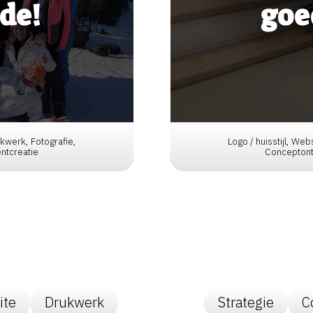
ide!
goe
rukwerk, Fotografie,
Logo / huisstijl, Web
ntcreatie
Conceptont
ite
Drukwerk
Strategie
C