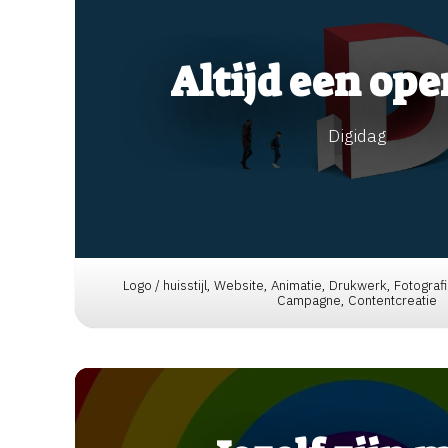
Altijd een ope
Digidag
Logo / huisstijl, Website, Animatie, Drukwerk, Fotogra
Campagne, Contentcreatie