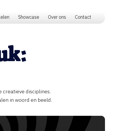
kelen
Showcase
Over ons
Contact
uk:
 creatieve disciplines.
alen in woord en beeld.