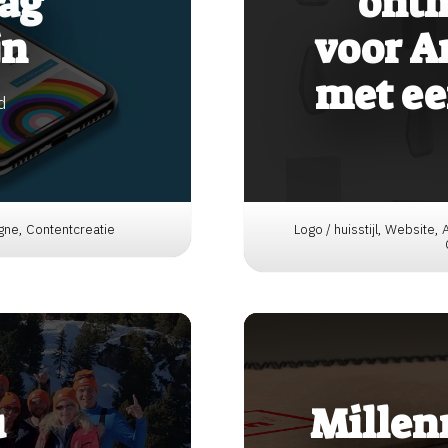
ag
ontm
jn
voor 
met ee
d
gne, Contentcreatie
Logo / huisstijl, Website,
u
Millen