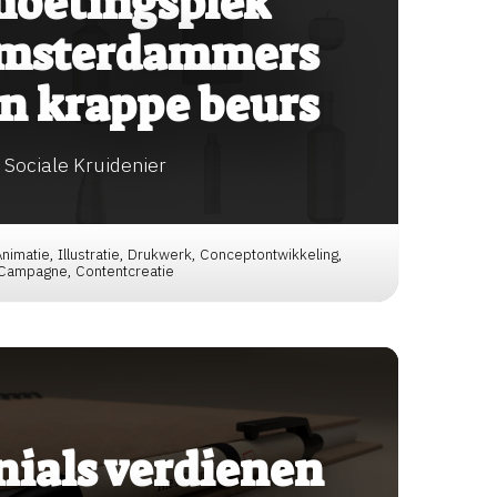
oetingsplek
Amsterdammers
n krappe beurs
Sociale Kruidenier
 Animatie, Illustratie, Drukwerk, Conceptontwikkeling,
Campagne, Contentcreatie
nials verdienen