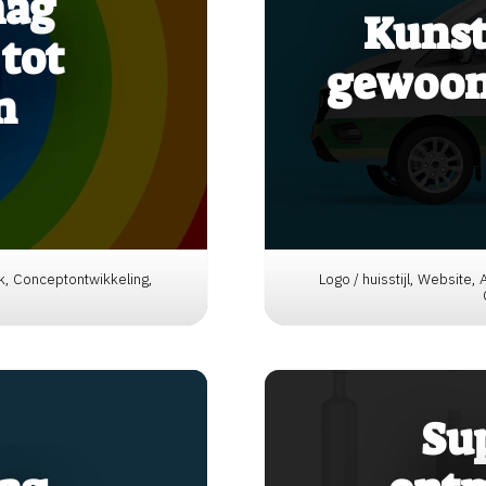
mag
Kunst
 tot
gewoon 
n
erk, Conceptontwikkeling,
Logo / huisstijl, Website,
Su