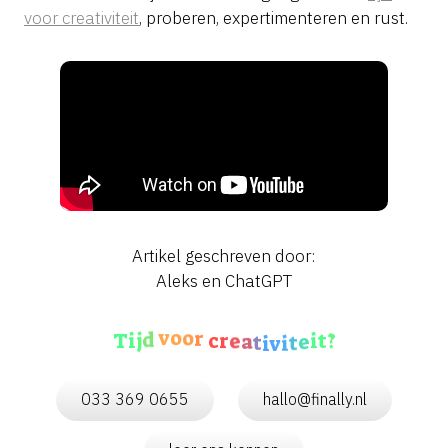
voor creativiteit
, proberen, expertimenteren en rust.
Artikel geschreven door:
Aleks en ChatGPT
r
o
c
r
o
v
e
d
a
t
j
?
i
v
i
t
T
i
i
e
t
033 369 0655
hallo@finally.nl